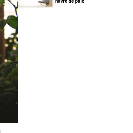
havre de paix
i