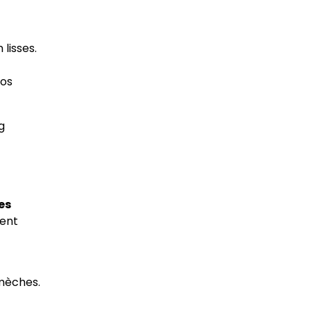
lisses.
vos
g
es
vent
 mèches.