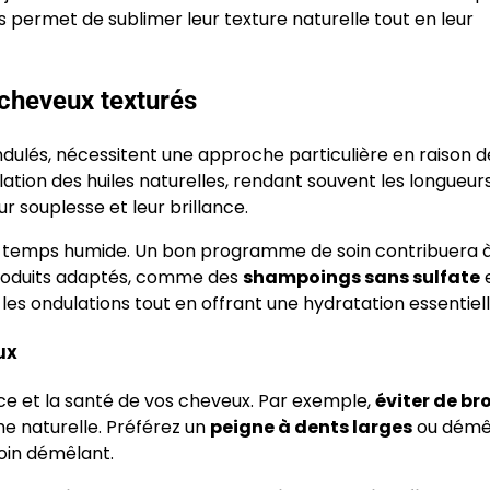
 permet de sublimer leur texture naturelle tout en leur
cheveux texturés
ulés, nécessitent une approche particulière en raison d
ulation des huiles naturelles, rendant souvent les longueur
r souplesse et leur brillance.
par temps humide. Un bon programme de soin contribuera à
 produits adaptés, comme des
shampoings sans sulfate
e
r les ondulations tout en offrant une hydratation essentiell
ux
ce et la santé de vos cheveux. Par exemple,
éviter de br
me naturelle. Préférez un
peigne à dents larges
ou démê
oin démêlant.