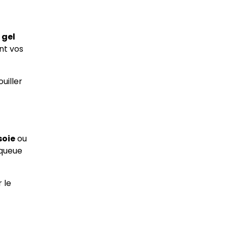
n
gel
nt vos
ouiller
soie
ou
 queue
 le