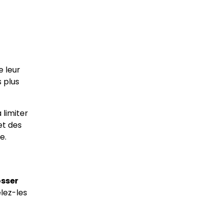
e leur
s plus
 limiter
t des
e.
osser
lez-les