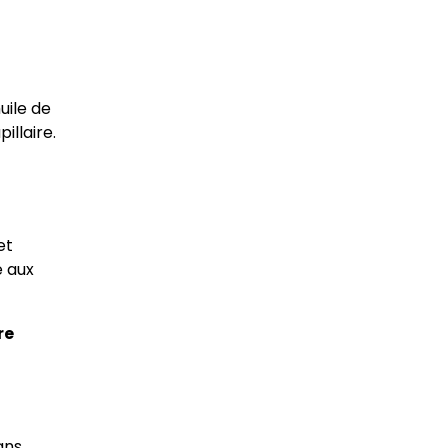
uile de
illaire.
et
e aux
re
ans