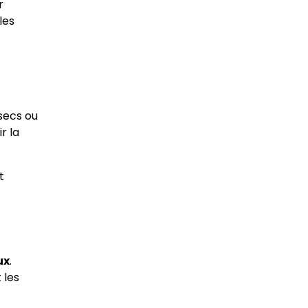
r
les
secs ou
r la
t
ux
.
 les