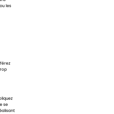
ou les
éférez
trop
pliquez
e se
éalisant