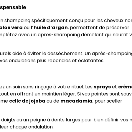
ispensable
 un shampoing spécifiquement conçu pour les cheveux non 
’aloe vera
ou
l’huile d’argan
, permettent de préserver
omplétez avec un après-shampoing démêlant qui nourrit 
urels aide à éviter le dessèchement. Un après-shampoin
 vos ondulations plus rebondies et éclatantes.
rez un soin sans rinçage à votre rituel. Les
sprays
et
crèm
out en offrant un maintien léger. Si vos pointes sont sou
omme
celle de jojoba
ou de
macadamia
, pour sceller
s doigts ou un peigne à dents larges pour bien définir vos
leur chaque ondulation.