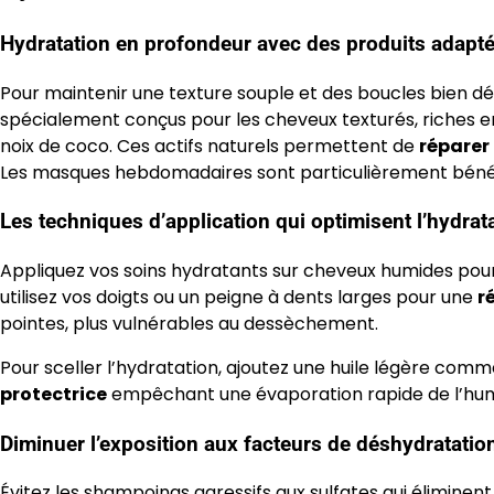
Hydratation en profondeur avec des produits adapt
Pour maintenir une texture souple et des boucles bien défin
spécialement conçus pour les cheveux texturés, riches en 
noix de coco. Ces actifs naturels permettent de
réparer
Les masques hebdomadaires sont particulièrement bénéf
Les techniques d’application qui optimisent l’hydrat
Appliquez vos soins hydratants sur cheveux humides pour m
utilisez vos doigts ou un peigne à dents larges pour une
r
pointes, plus vulnérables au dessèchement.
Pour sceller l’hydratation, ajoutez une huile légère comm
protectrice
empêchant une évaporation rapide de l’hum
Diminuer l’exposition aux facteurs de déshydratatio
Évitez les shampoings agressifs aux sulfates qui éliminent