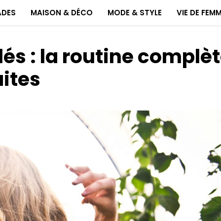
ADES
MAISON & DÉCO
MODE & STYLE
VIE DE FEM
és : la routine complè
aites