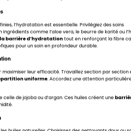
és
ies, l’hydratation est essentielle. Privilégiez des soins
ingrédients comme l’aloe vera, le beurre de karité ou l’h
 la barrière d’hydratation
tout en renforçant la fibre cap
iques pour un soin en profondeur durable.
ation
aximiser leur efficacité. Travaillez section par section 
épartition uniforme
. Accordez une attention particulièr
e celle de jojoba ou d’argan. Ces huiles créent une
barriè
idité.
n
 les huiles naturelles. Choisissez des nettoyants doux ou s