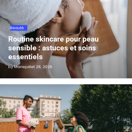
Beauté
Routine skincare pour peau
sensible : astuces et soins
essentiels
by Marie
juillet 28, 2026