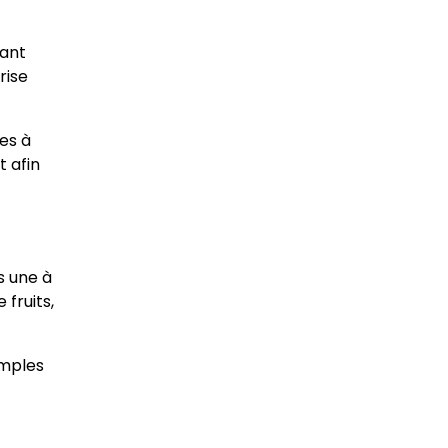
tant
rise
es à
t afin
s une à
 fruits,
imples