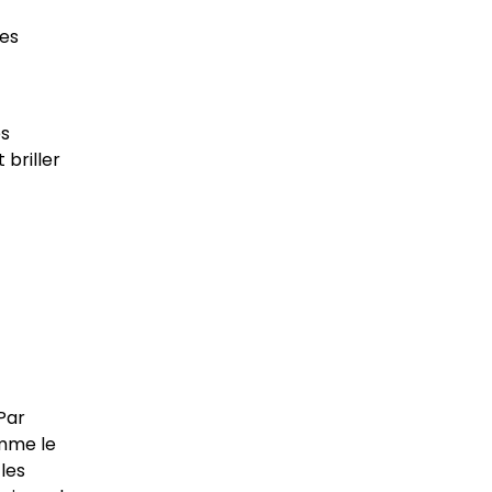
nes
es
briller
Par
omme le
 les