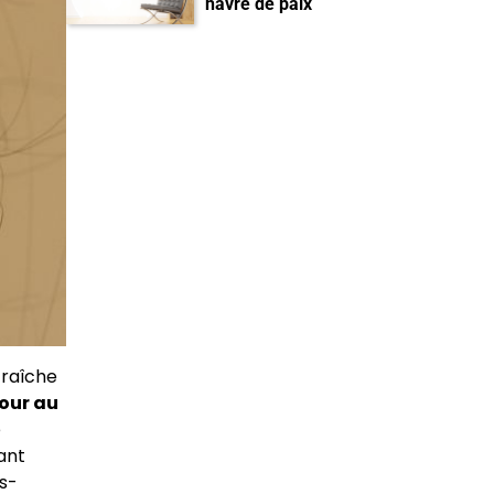
havre de paix
fraîche
our au
e
ant
s-