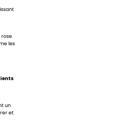
issant
 rose
mme les
ients
nt un
rer et