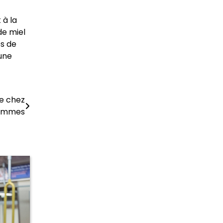
 à la
de miel
ps de
 une
e chez
femmes