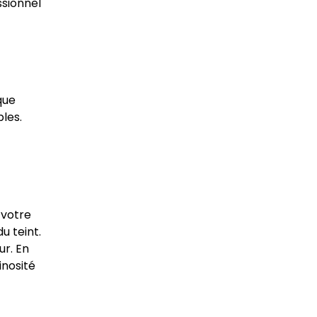
ssionnel
que
les.
 votre
u teint.
ur. En
inosité