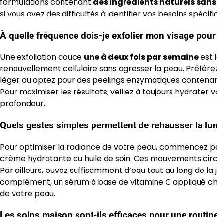
formulations contenant
des ingrédients naturels san
si vous avez des difficultés à identifier vos besoins spécifi
À quelle fréquence dois-je exfolier mon visage pour
Une exfoliation douce
une à deux fois par semaine
est i
renouvellement cellulaire sans agresser la peau. Préfé
léger ou optez pour des peelings enzymatiques contenant d
Pour maximiser les résultats, veillez à toujours hydrater v
profondeur.
Quels gestes simples permettent de rehausser la lu
Pour optimiser la radiance de votre peau, commencez p
crème hydratante ou huile de soin. Ces mouvements circula
Par ailleurs, buvez suffisamment d’eau tout au long de la
complément, un sérum à base de vitamine C appliqué chaq
de votre peau.
Les soins maison sont-ils efficaces pour une routine