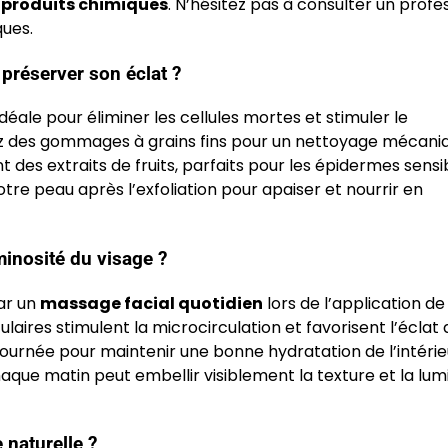
s produits chimiques
. N’hésitez pas à consulter un profe
ques.
 préserver son éclat ?
déale pour éliminer les cellules mortes et stimuler le
rez des gommages à grains fins pour un nettoyage mécani
es extraits de fruits, parfaits pour les épidermes sensib
otre peau après l’exfoliation pour apaiser et nourrir en
minosité du visage ?
ar un
massage facial quotidien
lors de l’application de
ires stimulent la microcirculation et favorisent l’éclat d
 journée pour maintenir une bonne hydratation de l’intérie
ue matin peut embellir visiblement la texture et la lum
 naturelle ?