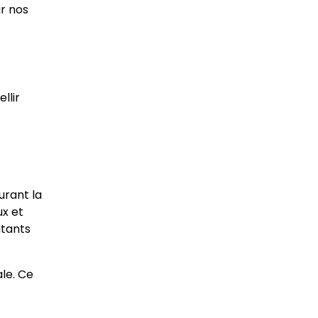
r nos
llir
urant la
ux et
atants
ale. Ce