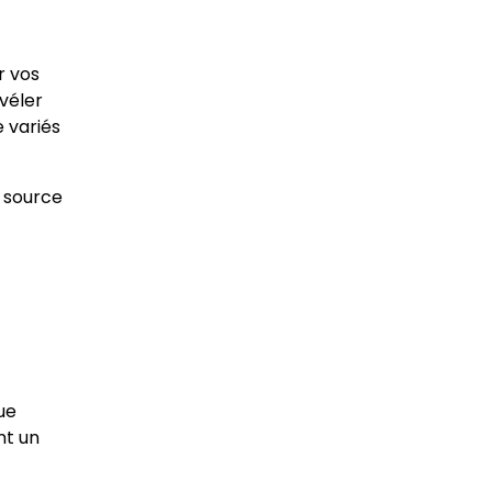
r vos
véler
e variés
e source
ue
nt un