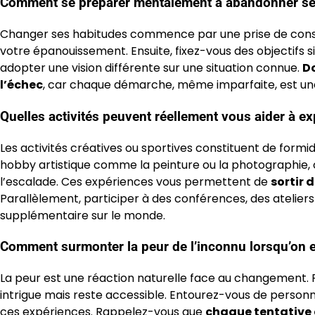
Comment se préparer mentalement à abandonner ses
Changer ses habitudes commence par une prise de consci
votre épanouissement. Ensuite, fixez-vous des objectifs s
adopter une vision différente sur une situation connue.
D
l’échec
, car chaque démarche, même imparfaite, est une
Quelles activités peuvent réellement vous aider à ex
Les activités créatives ou sportives constituent de formid
hobby artistique comme la peinture ou la photographie,
l’escalade. Ces expériences vous permettent de
sortir 
Parallèlement, participer à des conférences, des atelier
supplémentaire sur le monde.
Comment surmonter la peur de l’inconnu lorsqu’on es
La peur est une réaction naturelle face au changement. P
intrigue mais reste accessible. Entourez-vous de personn
ces expériences. Rappelez-vous que
chaque tentative 