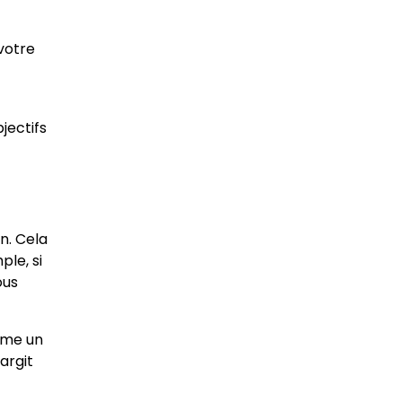
votre
jectifs
n. Cela
le, si
ous
mme un
argit