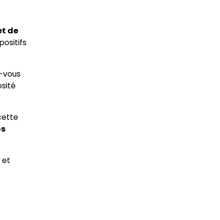
et de
ositifs
z-vous
osité
cette
os
et