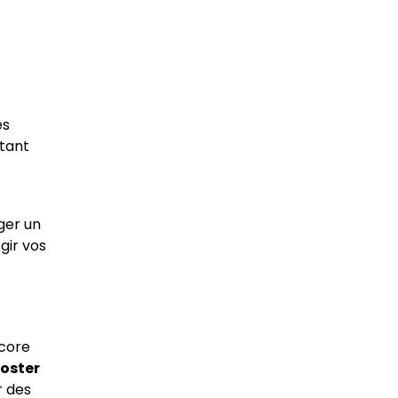
es
rtant
ger un
gir vos
ncore
oster
r des