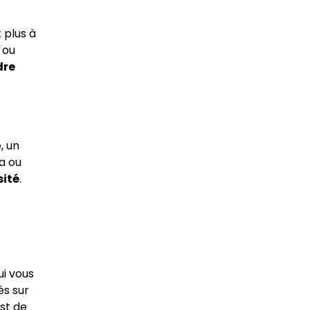
 plus à
 ou
dre
, un
a ou
sité
.
ui vous
és sur
est de