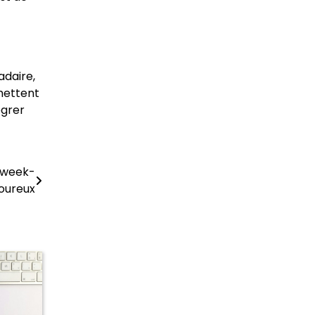
adaire,
mettent
égrer
n week-
oureux