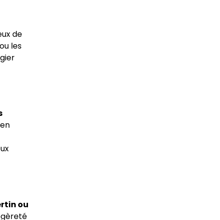
eux de
ou les
égier
s
 en
eux
ertin ou
égèreté