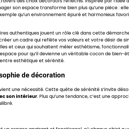
ravers des choix décoratifs réfléchis. Inspirée par l’idée 
nager son espace transforme bien plus qu’une pièce : elle
r exemple qu’un environnement épuré et harmonieux favor
oires authentiques jouent un rôle clé dans cette démarche.
éer un cadre qui reflète vos valeurs et votre désir de sim
lles et ceux qui souhaitent mêler esthétisme, fonctionnali
espace pour qu’il devienne un véritable cocon de bien-êt
tre esthétique et sérénité.
losophie de décoration
vient une nécessité. Cette quête de sérénité s’invite dés
ec son intérieur
. Plus qu’une tendance, c’est une approc
libré.