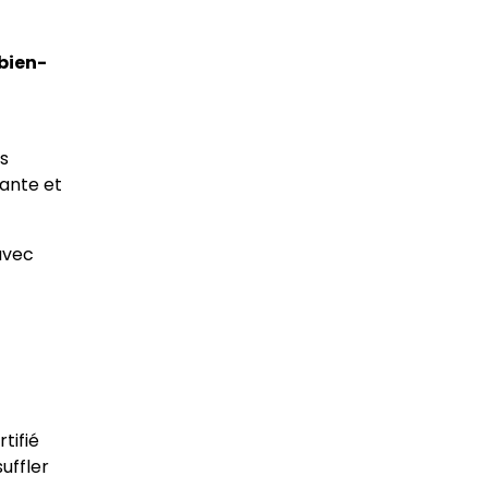
bien-
s
rante et
 avec
tifié
uffler