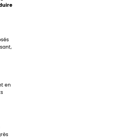
duire
osés
sant,
nt en
ts
s
grès