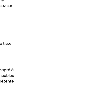
une
isez sur
e tissé
adapté à
 meubles
 détente