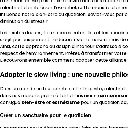
d’un mode de vie plus apaisé s’invite dans nos maisons à t
ralentir et d’embrasser l’essentiel, cette manière d’amé
influence notre bien-être au quotidien. Saviez-vous pa
diminution du stress ?
Les teintes douces, les matières naturelles et les access
s’agit pas uniquement de décorer votre maison, mais de cr
Ainsi, cette approche du design d’intérieur s’adresse à ce
respect de l’environnement. Prêtes à transformer votre 
Découvrons ensemble comment adopter cette alliance en
Adopter le slow living : une nouvelle phi
Dans un monde où tout semble aller trop vite, ralentir de
dans nos maisons grâce à l’art de
vivre en harmonie av
conjugue
bien-être
et
esthétisme
pour un quotidien équi
Créer un sanctuaire pour le quotidien