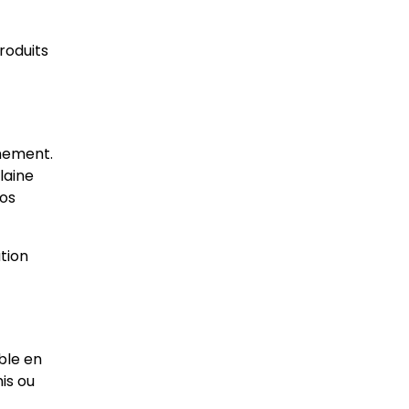
produits
nement.
laine
vos
tion
ble en
is ou