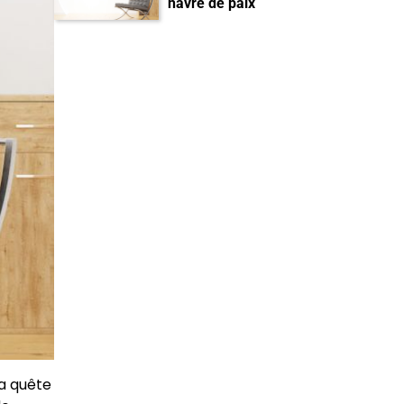
havre de paix
la quête