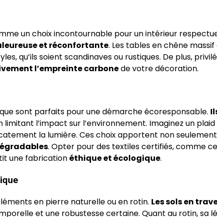
e comme un choix incontournable pour un intérieur respectu
leureuse et réconfortante
. Les tables en chêne massif 
les, qu’ils soient scandinaves ou rustiques. De plus, privil
tivement l’empreinte carbone
de votre décoration.
logique sont parfaits pour une démarche écoresponsable.
Il
en limitant l’impact sur l’environnement. Imaginez un plaid
licatement la lumière. Ces choix apportent non seulement
dégradables
. Opter pour des textiles certifiés, comme c
tit une fabrication
éthique et écologique
.
tique
 éléments en pierre naturelle ou en rotin.
Les sols en trav
mporelle et une robustesse certaine. Quant au rotin, sa l