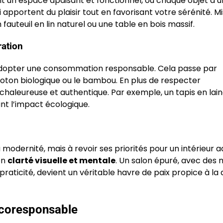
t un espace apaisant et fonctionnel, où chaque objet a 
ui apportent du plaisir tout en favorisant votre sérénité. M
uteuil en lin naturel ou une table en bois massif.
ration
si adopter une consommation responsable. Cela passe par
e coton biologique ou le bambou. En plus de respecter
haleureuse et authentique. Par exemple, un tapis en lain
nt l’impact écologique.
modernité, mais à revoir ses priorités pour un intérieur 
en
clarté visuelle et mentale
. Un salon épuré, avec des
raticité, devient un véritable havre de paix propice à la
 écoresponsable