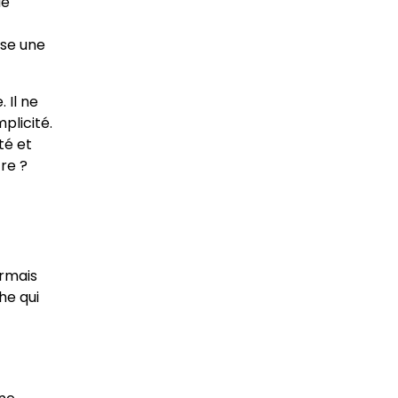
de
ise une
 Il ne
plicité.
té et
re ?
ormais
he qui